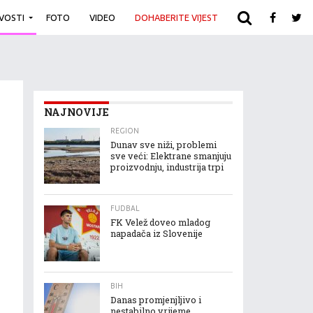
IVOSTI
FOTO
VIDEO
DOHABERITE VIJEST
ARHIVA
NAJNOVIJE
REGION
Dunav sve niži, problemi
sve veći: Elektrane smanjuju
proizvodnju, industrija trpi
FUDBAL
FK Velež doveo mladog
napadača iz Slovenije
BIH
Danas promjenjljivo i
nestabilno vrijeme