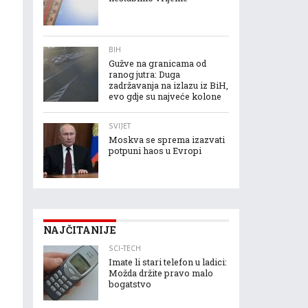
BIH
Gužve na granicama od
ranog jutra: Duga
zadržavanja na izlazu iz BiH,
evo gdje su najveće kolone
SVIJET
Moskva se sprema izazvati
potpuni haos u Evropi
NAJČITANIJE
SCI-TECH
Imate li stari telefon u ladici:
Možda držite pravo malo
bogatstvo