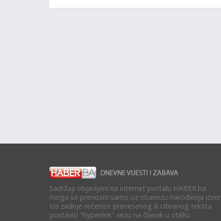
Sadržaji objavljeni na internet portalu HABER.ba
mogu se prenositi samo uz obavezu navođenja izvor
Iza zadnje rečenice prenesenog ili citiranog teksta
postaviti "hyperlink" vezu na članak u obliku