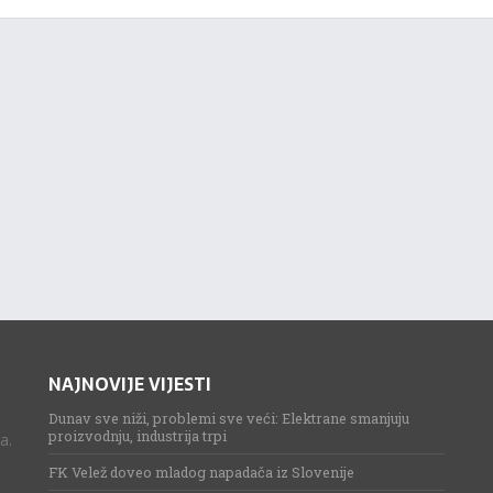
NAJNOVIJE VIJESTI
Dunav sve niži, problemi sve veći: Elektrane smanjuju
proizvodnju, industrija trpi
a.
FK Velež doveo mladog napadača iz Slovenije